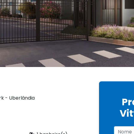
rk - Uberlândia
Pr
Vit