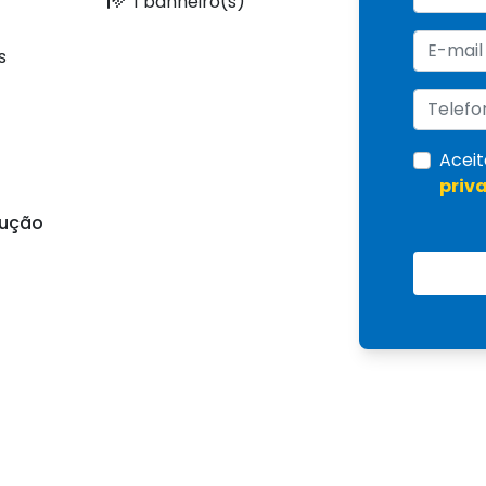
1 banheiro(s)
s
Aceit
priv
rução