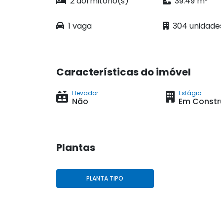
2 dormitório(s)
39.49 m²
1 vaga
304 unidade
Características do imóvel
Elevador
Estágio
Não
Em Const
Plantas
PLANTA TIPO