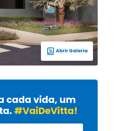
Abrir Galeria
a cada vida, um
ta.
#VaiDeVitta!