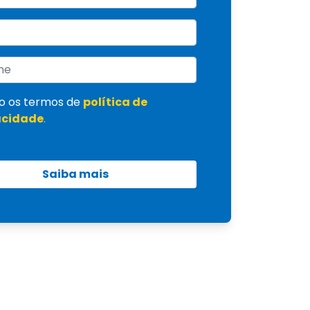
o os termos de
política de
acidade
.
Saiba mais