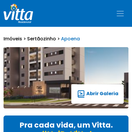
Imóveis >
Sertãozinho >
Apoena
Abrir Galeria
Pra cada vida, um Vitta.