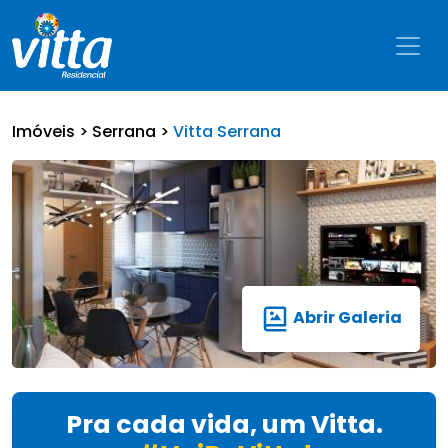
Imóveis >
Serrana >
Vitta Serrana
Abrir Galeria
Pra cada vida, um Vitta.