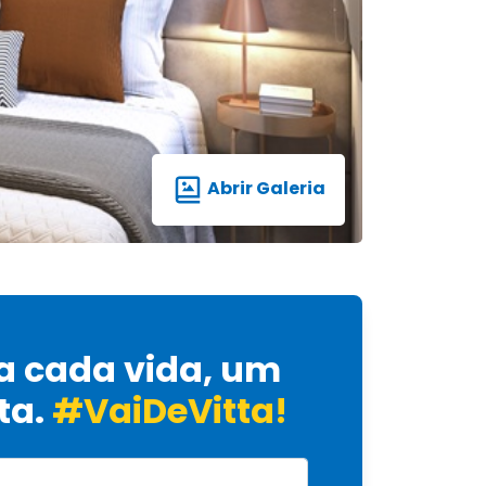
Abrir Galeria
a cada vida, um
ta.
#VaiDeVitta!