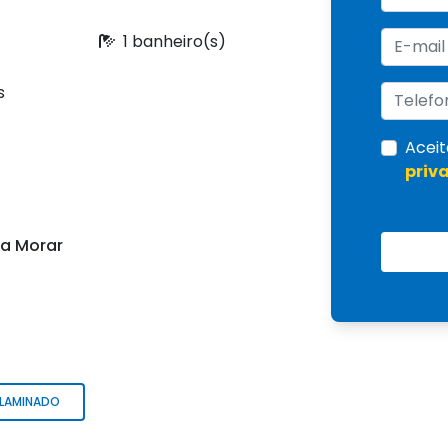
1 banheiro(s)
s
Aceit
priv
ra Morar
 LAMINADO