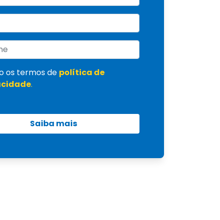
o os termos de
política de
acidade
.
Saiba mais