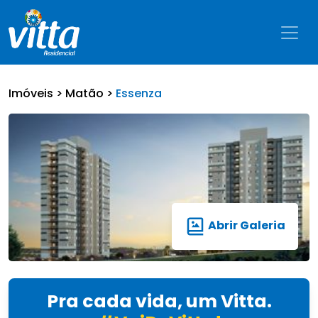
Imóveis >
Matão >
Essenza
Abrir Galeria
Pra cada vida, um Vitta.