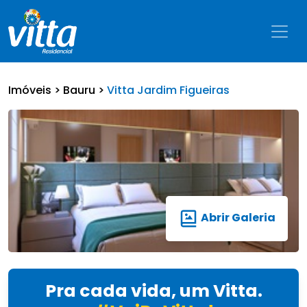
Imóveis >
Bauru >
Vitta Jardim Figueiras
Abrir Galeria
Pra cada vida, um Vitta.